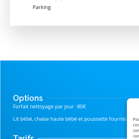
Parking
Options
Forfait nettoyage par jour : 80€
Lit bébé, chaise haute bébé et poussette fournis au t
Pou
coo
con
com
Tarifs