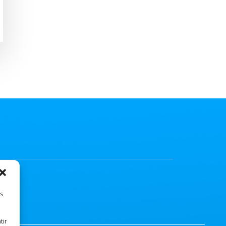
es
tir