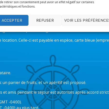
de retirer son consentement peut avoir un effet négatif sur certaines
actéristiques et fonctions.
 juillet au 31 août
: 300€ la nuit (minimum 4 nuits)
mbre au 30 novembre
: 250€ la nuit (minimum 4 nuits)
ACCEPTER
REFUSER
VOIR LES PRÉFÉRENCE
 régler dès réception du logement.
location. Celle-ci est payable en espèce, carte bleue (empre
ataire.
c un panier de fruits, et un apéritif est proposé.
ts et amis pendant le séjour est autorisés après accord strict
(GMT -04:00).
T -04:00) au plus tard.