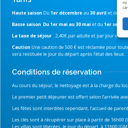
ou 
car
Haute saison
Du
1er décembre
au
30 avril
et du
1er
Basse saison
Du 1er mai au 30 mai
et du
1er septe
L
a taxe de séjour
2,40€ par adulte et par jour est à
Caution
Une caution de 500 € est réclamée pour toute 
sera restituée le jour du départ après l’état des lieux.
Conditions de réservation
Au cours du séjour, le nettoyage est à la charge du loc
Le premier petit déjeuner est offert selon l’arrivée ave
Les fêtes sont interdites cependant, l’accueil de paren
Les clés sont à récupérer sur place à partir de 16h00 
Les villas sont libérées, le jour du départ, à 11h00 (GM