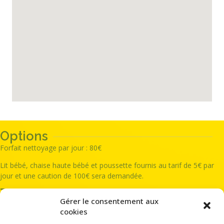
Options
Forfait nettoyage par jour : 80€
Lit bébé, chaise haute bébé et poussette fournis au tarif de 5€ par
jour et une caution de 100€ sera demandée.
Tarifs
Gérer le consentement aux
Haute saison
Du
1er décembre
au
30 avril
et du
1er juillet au 31
cookies
août
: 300€ la nuit (minimum 4 nuits)