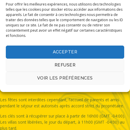
Pour offrir les meilleures expériences, nous utilisons des technologies
Basse saison
Du 1er mai au 30 mai
et du
1er septembre au 30
telles que les cookies pour stocker et/ou accéder aux informations des
novembre
: 250€ la nuit (minimum 4 nuits)
appareils. Le fait de consentir à ces technologies nous permettra de
traiter des données telles que le comportement de navigation ou les ID
L
a taxe de séjour
2,40€ par adulte et par jour est à régler dès
uniques sur ce site. Le fait de ne pas consentir ou de retirer son
réception du logement.
consentement peut avoir un effet négatif sur certaines caractéristiques
et fonctions.
Caution
Une caution de 500 € est réclamée pour toute location.
Celle-ci est payable en espèce, carte bleue (empreinte) et sera
versée à la remise des clés. Cette somme sera restituée le jour du
ACCEPTER
départ après l’état des lieux.
Conditions de réservation
REFUSER
Au cours du séjour, le nettoyage est à la charge du locataire.
VOIR LES PRÉFÉRENCES
Le premier petit déjeuner est offert selon l’arrivée avec un panier de
fruits, et un apéritif est proposé.
Les fêtes sont interdites cependant, l’accueil de parents et amis
pendant le séjour est autorisés après accord strict du propriétaire.
Les clés sont à récupérer sur place à partir de 16h00 (GMT -04:00).
Les villas sont libérées, le jour du départ, à 11h00 (GMT -04:00) au
plus tard.